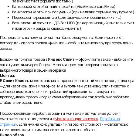
зависимости от формата доставки).
Москва и Московская область
Банковской картой онлайн на сайте (Visa/Mastercard/Мир).
Банковской картой при получении (при наличии терминала у курьера).
8 (495) 799-45-89
Переводом по реквизитам (для физических и юридических лиц).
Безналичный расчёт с НДС/без НДС (для организаций; выставим счёт
Магазин Шоурум
и подготовим закрывающие документы).
Информация
После оплаты вы получите чек/платёжные документы. Если нужен счёт,
договор или оплата по спецификации — сообщите менеджеру при оформлении
Политика конфиденциальности
заказа.
Правила испрользования Cookie
Возможна покупка товара в
Яндекс Сплит
— оформляйте заказ и выбирайте
Согласие на обработку персональных
данных
оплату частями через Яндекс. Условия и доступные сроки зависят от
выбранного товара и решения сервиса
Согласие на получение рекламно-
Монтаж
информационных рассылок
В
Сплит Клим
вы можете заказать профессиональный монтаж кондиционера
Публичная оферта
— для квартиры, дома или офиса. Мы выполняем установку сплит-систем с
соблюдением технологии и требований производителя, аккуратно
прокладываем трассу и подключаем оборудование так, чтобы оно работало
стабильно и эффективно.
© 2026 г. Копирование
материалов сайта
Подробное описание работ, варианты монтажа и актуальные условия
запрещено
смотрите на странице услуги
«
Монтаж кондиционеров»
.
Перейти на
Разработка сайта
страницу
. Если нужна консультация или расчет стоимости — свяжитесь с
нами, подскажем оптимальное решение под ваш объект.
Видео обзор