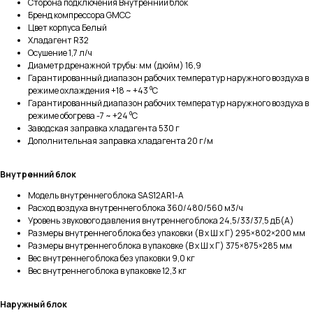
Сторона подключения Внутренний блок
Бренд компрессора GMCC
Цвет корпуса Белый
Хладагент R32
Осушение 1,7 л/ч
Диаметр дренажной трубы: мм (дюйм) 16,9
Гарантированный диапазон рабочих температур наружного воздуха в
режиме охлаждения +18 ~ +43 ⁰С
Гарантированный диапазон рабочих температур наружного воздуха в
режиме обогрева -7 ~ +24 ⁰С
Заводская заправка хладагента 530 г
Дополнительная заправка хладагента 20 г/м
Внутренний блок
Модель внутреннего блока SAS12AR1-A
Расход воздуха внутреннего блока 360/480/560 м3/ч
Уровень звукового давления внутреннего блока 24,5/33/37,5 дБ(А)
Размеры внутреннего блока без упаковки (В х Ш х Г) 295×802×200 мм
Размеры внутреннего блока в упаковке (В х Ш х Г) 375×875×285 мм
Вес внутреннего блока без упаковки 9,0 кг
Вес внутреннего блока в упаковке 12,3 кг
Наружный блок