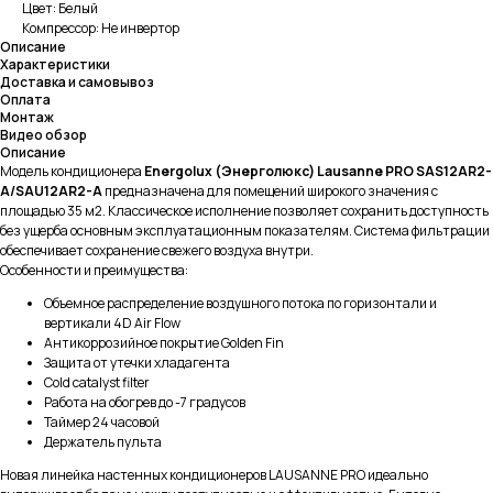
Цвет: Белый
Компрессор: Не инвертор
Описание
Характеристики
Доставка и самовывоз
Оплата
Монтаж
Видео обзор
Описание
Модель кондиционера
Energolux (Энерголюкс) Lausanne PRO SAS12AR2-
A/SAU12AR2-A
предназначена для помещений широкого значения с
площадью 35 м2. Классическое исполнение позволяет сохранить доступность
без ущерба основным эксплуатационным показателям. Система фильтрации
обеспечивает сохранение свежего воздуха внутри.
Особенности и преимущества:
Объемное распределение воздушного потока по горизонтали и
вертикали 4D Air Flow
Антикоррозийное покрытие Golden Fin
Защита от утечки хладагента
Cold catalyst filter
Работа на обогрев до -7 градусов
Таймер 24 часовой
Держатель пульта
Новая линейка настенных кондиционеров LAUSANNE PRO идеально