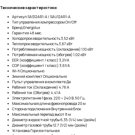
Технические характеристики:
Артикул SAS12AR1-A / SAU12AR1-A
Тип управления компрессором On/Off
Бренд Energolux
Гарантия 48 мес.
Холодопроизводительность 3,52 кВт
Теплопроизводительность 3,67 кВт
Потребляемая мощность (охлаждение) 1,10 кВт
Потребляемая мощность (обогрев) 1,02 кВт
EER (коэффициент / класс) 3,21/A
COP (коэффициент / класс) 3,61/A
Wi-fi Опционально
Зимний комплект Опционально
Пульт управления в комплекте Да
Рабочий ток (Охлаждение) 4,76 A
Рабочий ток (Обогрев) 4,41 А
Электропитание 1 фаза, 220 ~ 240 В, 50 Гц
Максимальная длина фреонопровода 20 м
Сторона подключения Внутренний блок
Максимальный перепад высот 8 м
Диаметр жидкостной трубы 6,35 (1/4) мм (дюйм)
Диаметр газовой трубы 12,7 (1/2) мм (дюйм)
Установка Горизонтальная