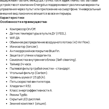
выдерживает баланс между доступностью и эффективностью. Бытовые
устройство от компании Energolux поддерживают различные варианты
управления через пульт или приложение на смартфоне. Универсальный
внешний вид лаконично впишется во все интерьеры.
Характеристики
Особенности и преимущества:
Компрессор On/Off.
Датчик температуры в пульте ДУ (I FEEL).
WiFi ДА
Объемное распределение воздушного потока (4D Air Flow).
Ионизатор (Ionizer).
Антикоррозийное покрытие Blue Fin.
Защита от утечки хладагента.
Самоочистка внутреннего блока (Self-cleaning).
Таймер 24 часа.
Пылевой фильтр грубой очистки – стандарт.
Угольный фильтр (Carbon).
Уровень шума от 23 дБ(А).
Пять скоростей вентилятора.
Хладагент R32.
Класс энергоэффективности A.
Режим Турбо.
Скрытый LED дисплей.
Зимний комплект (опция).