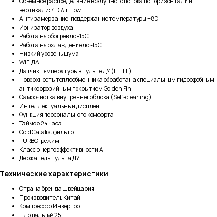
Объемное распределение воздушного потока по горизонтали и
вертикали: 4D Air Flow
Антизамерзание: поддержание температуры +8С
Ионизатор воздуха
Работа на обогрев до -15С
Работа на охлаждение до -15С
Низкий уровень шума
WiFi ДА
Датчик температуры в пульте ДУ (I FEEL)
Поверхность теплообменника обработана специальным гидрофобным
антикоррозийным покрытием Golden Fin
Самоочистка внутреннего блока (Self-cleaning)
Интеллектуальный дисплей
Функция персонального комфорта
Таймер 24 часа
Cold Catalist фильтр
TURBO-режим
Класс энергоэффективности A
Держатель пульта ДУ
Технические характеристики
Страна бренда Швейцария
Производитель Китай
Компрессор Инвертор
Площадь, м² 25