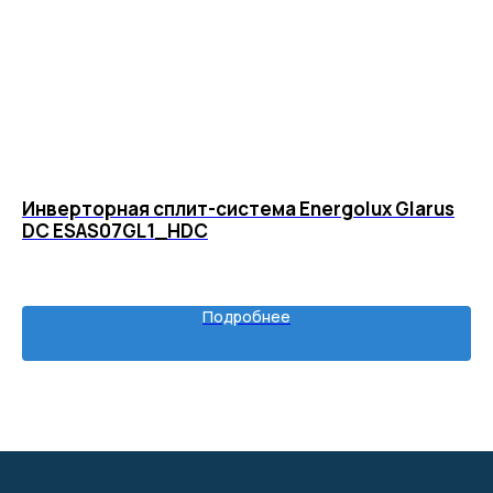
Разработка сайта
Инверторная сплит-система Energolux Glarus
Ко
DC ESAS07GL1_HDC
R
1
Подробнее