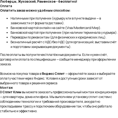
Люберцы, Жуковский, Раменское - бесплатно!
Оплата
Оплатить заказ можно удобным способом:
Наличными при получении (курьеру или в пункте выдачи — в
Реквизиты
Разделы
зависимости от формата доставки).
ООО «СплитКлим»
Банковской картой онлайн на сайте (Visa/Mastercard/Мир).
Классические Сплит-Системы
ИНН: 5040179113
Банковской картой при получении (при наличии терминала у курьера).
КПП: 504001001
Инверторные Сплит-Системы
Переводом по реквизитам (для физических и юридических лиц).
ОГРН:1225000058007
Безналичный расчёт с НДС/без НДС (для организаций; выставим счёт
Тепловые насосы
и подготовим закрывающие документы).
Полупромышленные кондиционеры
После оплаты вы получите чек/платёжные документы. Если нужен счёт,
договор или оплата по спецификации — сообщите менеджеру при оформлении
Покупателям
Услуги
заказа.
О компании
Монтаж кондиционеров
Возможна покупка товара в
Яндекс Сплит
— оформляйте заказ и выбирайте
Услуги
Ремонт сплит-систем
оплату частями через Яндекс. Условия и доступные сроки зависят от
Обслуживание
Доставка и оплата
выбранного товара и решения сервиса
кондиционеров
Монтаж
Частые вопросы
В
Сплит Клим
вы можете заказать профессиональный монтаж кондиционера
Наши работы
— для квартиры, дома или офиса. Мы выполняем установку сплит-систем с
соблюдением технологии и требований производителя, аккуратно
прокладываем трассу и подключаем оборудование так, чтобы оно работало
Принимаем к оплате
стабильно и эффективно.