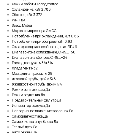
Режим работы Холод/тепло
Охлаждение, кВт 2.786
Обогрев, кВт 3.372
Wi-Fi ДА
Завод Midea
Марка компрессора GMCC
Потребление при охлаждении, кВт 0.86
Потребление при обогреве, кВт 0.93
Охлаждающая способность, тыс. BTU 9
Диапазон t на охлаждение, С -15...+50
Диапазон t на обогрев, С -15...+24
Расход воздуха, м3/ч 514
Хладагент R32
Max длина трассы, м 25
ø газовой трубы, дюйм 3/8
ø жидкостной трубы, дюйм 1/4
Режим вентиляции Да
Режим осушения Да
Предварительный фильтр Да
Ионизатор воздуха Да
Непрерывное движение заслонок Да
Самодиагностика Да
Самоочистка внут блока Да
Теплый пуск Да
Авто режим Да