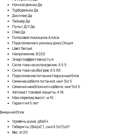
Ночной режим Да
Турборежим Да
Дисплей Да
Таймер Да
Пульт Д/У Да
I Feel Да
Голосовой помощник Алиса
Подключение к умному дому Опция
Цвет Белый
Напряжение, В 220
Энергоэффективность A
Сила тока на охлаждение, А 5.5
Сила тока на обогрев, А 5.85
Подключение питания Наружный блок
Сечение кабеля питания, мм² 3x1.5
Сечения межблочного кабеля, мм² 5x1.5
Автомат токовой защиты, А 16
Max перепад высот, м 10
Гарантия 5 лет
Внешний блок
Уровень шума, дБа54
Габариты (ВхШхГ), см49.5x72x27
Вес, кг20