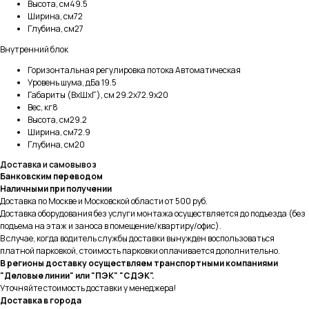
Высота, см49.5
Ширина, см72
Глубина, см27
Внутренний блок
Горизонтальная регулировка потока Автоматическая
Уровень шума, дБа 19.5
Габариты (ВхШхГ), см 29.2x72.9x20
Вес, кг8
Высота, см29.2
Ширина, см72.9
Глубина, см20
Доставка и самовывоз
Банковским переводом
Наличными при получении
Доставка по Москве и Московской области от 500 руб.
Доставка оборудования без услуги монтажа осуществляется до подъезда (без
подъема на этаж и заноса в помещение/квартиру/офис).
В случае, когда водитель службы доставки вынужден воспользоваться
платной парковкой, стоимость парковки оплачивается дополнительно.
В регионы доставку осуществляем транспортными компаниями
"Деловые линии" или "ПЭК" "СДЭК".
Уточняйте стоимость доставки у менеджера!
Доставка в города