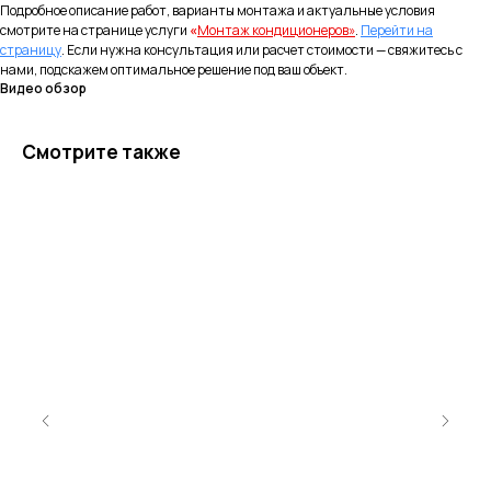
Подробное описание работ, варианты монтажа и актуальные условия
Контакты
смотрите на странице услуги
«
Монтаж кондиционеров»
.
Перейти на
страницу
. Если нужна консультация или расчет стоимости — свяжитесь с
8 (977) 716-54-34
нами, подскажем оптимальное решение под ваш объект.
Видео обзор
Москва и Московская область
8 (495) 799-45-89
Смотрите также
Магазин Шоурум
Информация
Политика конфиденциальности
Правила испрользования Cookie
Согласие на обработку персональных
данных
Согласие на получение рекламно-
информационных рассылок
Публичная оферта
© 2026 г. Копирование
материалов сайта
запрещено