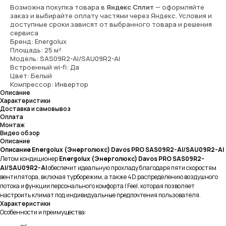
Возможна покупка товара в
Яндекс Сплит
— оформляйте
заказ и выбирайте оплату частями через Яндекс. Условия и
доступные сроки зависят от выбранного товара и решения
сервиса
Бренд: Energolux
Площадь: 25 м²
Модель: SAS09R2-AI/SAU09R2-AI
Встроенный wi-fi: Да
Цвет: Белый
Компрессор: Инвертор
Описание
Характеристики
Доставка и самовывоз
Оплата
Монтаж
Видео обзор
Описание
Описание Energolux (Энерголюкс) Davos PRO SAS09R2-AI/SAU09R2-AI
Летом кондиционер
Energolux (Энерголюкс) Davos PRO SAS09R2-
AI/SAU09R2-AI
обеспечит идеальную прохладу благодаря пяти скоростям
вентилятора, включая турборежим, а также 4D распределению воздушного
потока и функции персонального комфорта I Feel, которая позволяет
настроить климат под индивидуальные предпочтения пользователя.
Характеристики
Особенности и преимущества: