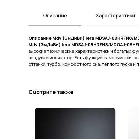
Описание
Характеристики
Описание Mdv (ЭмДиВи) Iera MDSAJ-09HRFN8/M
Mdv (ЭмДиВи) Iera MDSAJ-09HRFN8/MDOAJ-09HF
высокие технические характеристики и богатый фу
воздуха и ионизатор. Есть функции самоочистки, а
оттайки, турбо, комфортного сна, теплого пуска и п
Смотрите также