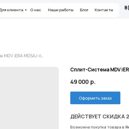
8
Для клиента
О нас
Наши работы
Блог
Контакты
Сплит-Система MDV iERA MDSAJ-09HRFN8/MDOAJ-09HFN8
Сплит-Система MDV iE
49 000
р.
Оформить заказ
ДЕЙСТВУЕТ СКИДКА 
Возможна покупка товара в
Я