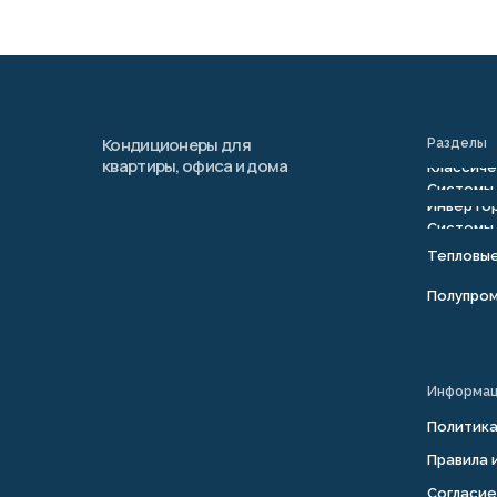
Кондиционеры для
Разделы
квартиры, офиса и дома
Классиче
Системы
Инвертор
Системы
Тепловы
Полупро
Информа
Политик
Правила 
Согласие