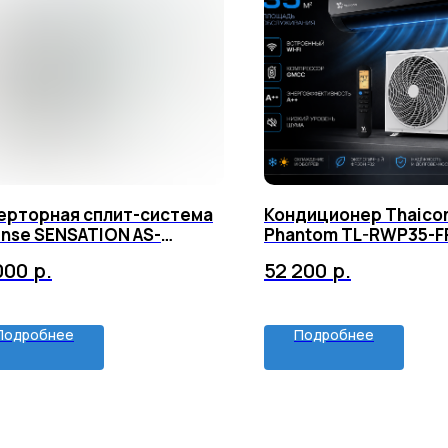
ерторная сплит-система
Кондиционер Thaico
ense SENSATION AS-
Phantom TL-RWP35-F
W4RXVQF00
ROP35-FR
000
р.
52 200
р.
Подробнее
Подробнее