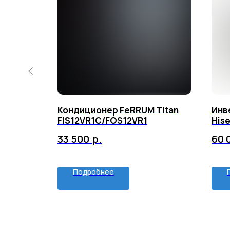
 Force
Кондиционер FeRRUM Titan
Инв
FIS12VR1С/FOS12VR1
His
13U
33 500
р.
60 
Подробнее