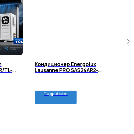
n
Кондиционер Energolux
Кон
R/TL-
Lausanne PRO SAS24AR2-
Lau
A/SAU24AR2-A
A/S
Подробнее