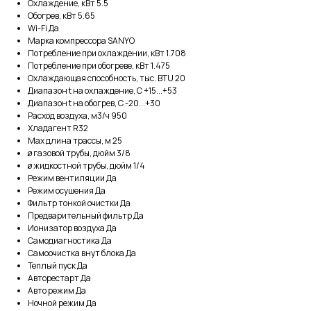
Охлаждение, кВт 5.5
Обогрев, кВт 5.65
Wi-Fi Да
Марка компрессора SANYO
Потребление при охлаждении, кВт 1.708
Потребление при обогреве, кВт 1.475
Охлаждающая способность, тыс. BTU 20
Диапазон t на охлаждение, С +15...+53
Диапазон t на обогрев, С -20...+30
Расход воздуха, м3/ч 950
Хладагент R32
Max длина трассы, м 25
ø газовой трубы, дюйм 3/8
ø жидкостной трубы, дюйм 1/4
Режим вентиляции Да
Режим осушения Да
Фильтр тонкой очистки Да
Предварительный фильтр Да
Ионизатор воздуха Да
Самодиагностика Да
Самоочистка внут блока Да
Теплый пуск Да
Авторестарт Да
Авто режим Да
Ночной режим Да