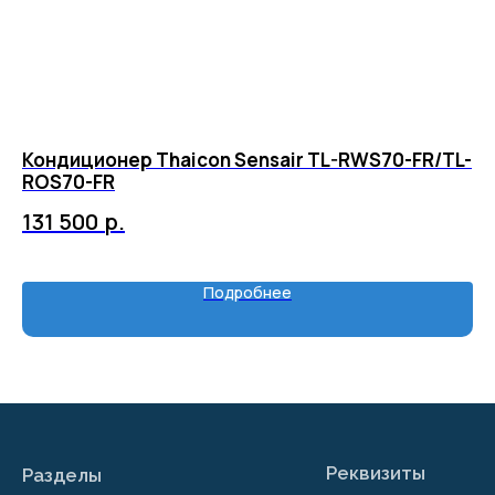
Кондиционер Thaicon Sensair TL-RWS70-FR/TL-
Сп
ROS70-FR
1
131 500
р.
9
Подробнее