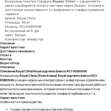
Возможна покупка товара в
Яндекс Сплит
— оформляйте
заказ и выбирайте оплату частями через Яндекс. Условия и
доступные сроки зависят от выбранного товара и решения
сервиса
Бренд: Royal Clima
Площадь: 55 м²
Модель: RCI-RSB55HN
Встроенный wi-fi: Да
Цвет: Белый
Компрессор: Инвертор
Описание
Характеристики
Доставка и самовывоз
Оплата
Монтаж
Видео обзор
Описание
Описание Royal Clima Royal supremo blanco RCI-RSB55HN
Кондиционер
Royal Clima (Роял Клима) Royal supremo blanco RCI-
RSB55HN
оснащен надежным компрессором с инверторным управлением
мощности. Белый внутренний блок оснащен множеством функций работы и
дополнительными режимами, которые положительно сказываются на
качестве воздуха, опыте использования, комфорте пребывания и т.д.
Характеристики
Особенности и преимущества:
7 скоростей вентилятора внутреннего блока