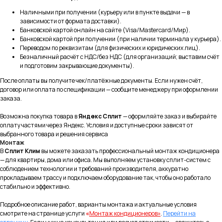
Наличными при получении (курьеру или в пункте выдачи — в
зависимости от формата доставки).
Реквизиты
Разделы
Банковской картой онлайн на сайте (Visa/Mastercard/Мир).
ООО «СплитКлим»
Классические Сплит-Системы
Банковской картой при получении (при наличии терминала у курьера).
ИНН: 5040179113
Переводом по реквизитам (для физических и юридических лиц).
КПП: 504001001
Инверторные Сплит-Системы
ОГРН:1225000058007
Безналичный расчёт с НДС/без НДС (для организаций; выставим счёт
Тепловые насосы
и подготовим закрывающие документы).
Полупромышленные кондиционеры
После оплаты вы получите чек/платёжные документы. Если нужен счёт,
договор или оплата по спецификации — сообщите менеджеру при оформлении
Покупателям
Услуги
заказа.
О компании
Монтаж кондиционеров
Возможна покупка товара в
Яндекс Сплит
— оформляйте заказ и выбирайте
оплату частями через Яндекс. Условия и доступные сроки зависят от
Услуги
Ремонт сплит-систем
выбранного товара и решения сервиса
Обслуживание
Доставка и оплата
Монтаж
кондиционеров
В
Сплит Клим
вы можете заказать профессиональный монтаж кондиционера
Частые вопросы
— для квартиры, дома или офиса. Мы выполняем установку сплит-систем с
Наши работы
соблюдением технологии и требований производителя, аккуратно
прокладываем трассу и подключаем оборудование так, чтобы оно работало
Принимаем к оплате
стабильно и эффективно.
Подробное описание работ, варианты монтажа и актуальные условия
смотрите на странице услуги
«
Монтаж кондиционеров»
.
Перейти на
Контакты