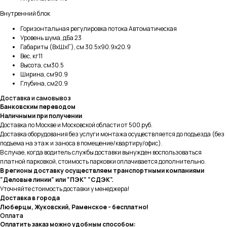
Внутренний блок
Горизонтальная регулировка потока Автоматическая
Уровень шума, дБа 23
Габариты (ВхШхГ), см 30.5x90.9x20.9
Вес, кг11
Высота, см30.5
Ширина, см90.9
Глубина, см20.9
Доставка и самовывоз
Банковским переводом
Наличными при получении
Доставка по Москве и Московской области от 500 руб.
Доставка оборудования без услуги монтажа осуществляется до подъезда (без
подъема на этаж и заноса в помещение/квартиру/офис).
В случае, когда водитель службы доставки вынужден воспользоваться
платной парковкой, стоимость парковки оплачивается дополнительно.
В регионы доставку осуществляем транспортными компаниями
"Деловые линии" или "ПЭК" "СДЭК".
Уточняйте стоимость доставки у менеджера!
Доставка в города
Люберцы, Жуковский, Раменское - бесплатно!
Оплата
Оплатить заказ можно удобным способом: