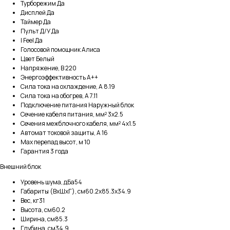
Турборежим Да
Дисплей Да
Таймер Да
Пульт Д/У Да
I Feel Да
Голосовой помощник Алиса
Цвет Белый
Напряжение, В 220
Энергоэффективность A++
Сила тока на охлаждение, А 8.19
Сила тока на обогрев, А 7.11
Подключение питания Наружный блок
Сечение кабеля питания, мм² 3x2.5
Сечения межблочного кабеля, мм² 4x1.5
Автомат токовой защиты, А 16
Max перепад высот, м 10
Гарантия 3 года
Внешний блок
Уровень шума, дБа54
Габариты (ВхШхГ), см60.2x85.3x34.9
Вес, кг31
Высота, см60.2
Ширина, см85.3
Глубина, см34.9