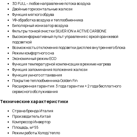
3D FULL – любое направление потока воздуха
Двойные горизонтальные жалюзи
Функция мягкого обдува
УФ-обработка воздуха и теплообменника
Биполярный ионизатор воздуха
Фильтры тонкой очистки SILVER ION и ACTIVE CARBONE
Высокоинформативный пульт управления с яркой оранжевой
подсветкой
Возможность отключения подсветки дисплея внутреннего блока
Режим комфортного сна
Экономичный режим ECO
Функция температурной компенсации в режиме нагрева
Функция запоминания положения жалюзи
Функция умного оттаивания
Покрытие теплообменника Golden Fin
Расширенная гарантия: 3 года гарантии + 2 года бесплатного
сервисного обслуживания
Технические характеристики
Страна бренда Италия
Производитель Китай
Компрессор Инвертор
Площадь, м² 55
Режим работы Холод/тепло