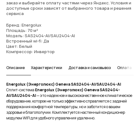
заказ и выбирайте оплату частями через Яндекс. Условия и
доступные сроки зависят от выбранного товара и решения
сервиса
Бренд: Energolux
Площадь: 70 м²
Модель: SAS24G4-AI/SAU24G4-AI
Встроенный wi-fi: Да
Цвет: Белый
Компрессор: Инвертор
Описание
Характеристики
Доставка и самовывоз
Оплата
Energolux (Энерголюкс) Geneva SAS24G4-AI/SAU24G4-AI
Сплит-система
Energolux (Энерголюкс) Geneva SAS24G4-
AI/SAU24G4-AI
— это надежное и высококачественное климатическое
оборудование, которое не только эффективно справляется с задачей
поддержания комфортной температуры, но и заботится о вашем
здоровье и благополучии. Комплектуется настенный кондиционер
модулем WIFI для удобного управления удаленно.