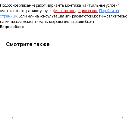
Подробное описание работ, варианты монтажа и актуальные условия
Контакты
смотрите на странице услуги
«
Монтаж кондиционеров»
.
Перейти на
страницу
. Если нужна консультация или расчет стоимости — свяжитесь с
8 (977) 716-54-34
нами, подскажем оптимальное решение под ваш объект.
Москва и Московская область
Видео обзор
8 (495) 799-45-89
Смотрите также
Магазин Шоурум
Информация
Политика конфиденциальности
Правила испрользования Cookie
Согласие на обработку персональных
данных
Согласие на получение рекламно-
информационных рассылок
Публичная оферта
© 2026 г. Копирование
материалов сайта
запрещено