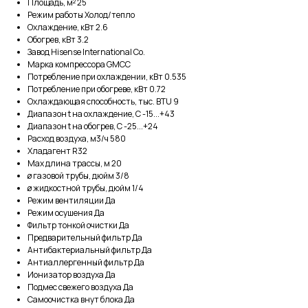
Площадь, м² 25
Режим работы Холод/тепло
Охлаждение, кВт 2.6
Обогрев, кВт 3.2
Завод Hisense International Co.
Марка компрессора GMCC
Потребление при охлаждении, кВт 0.535
Потребление при обогреве, кВт 0.72
Охлаждающая способность, тыс. BTU 9
Диапазон t на охлаждение, С -15...+43
Диапазон t на обогрев, С -25...+24
Расход воздуха, м3/ч 580
Хладагент R32
Max длина трассы, м 20
ø газовой трубы, дюйм 3/8
ø жидкостной трубы, дюйм 1/4
Режим вентиляции Да
Режим осушения Да
Фильтр тонкой очистки Да
Предварительный фильтр Да
Антибактериальный фильтр Да
Антиаллергенный фильтр Да
Ионизатор воздуха Да
Подмес свежего воздуха Да
Самоочистка внут блока Да