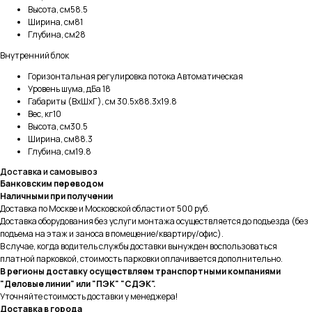
Высота, см58.5
Ширина, см81
Глубина, см28
Внутренний блок
Горизонтальная регулировка потока Автоматическая
Уровень шума, дБа 18
Габариты (ВхШхГ), см 30.5x88.3x19.8
Вес, кг10
Высота, см30.5
Ширина, см88.3
Глубина, см19.8
Доставка и самовывоз
Банковским переводом
Наличными при получении
Доставка по Москве и Московской области от 500 руб.
Доставка оборудования без услуги монтажа осуществляется до подъезда (без
подъема на этаж и заноса в помещение/квартиру/офис).
В случае, когда водитель службы доставки вынужден воспользоваться
платной парковкой, стоимость парковки оплачивается дополнительно.
В регионы доставку осуществляем транспортными компаниями
"Деловые линии" или "ПЭК" "СДЭК".
Уточняйте стоимость доставки у менеджера!
Доставка в города