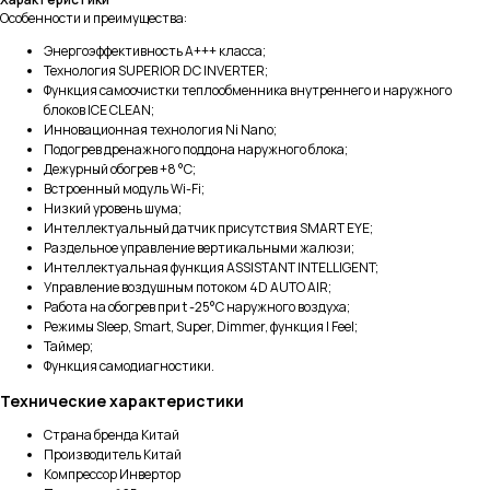
Особенности и преимущества:
Энергоэффективность А+++ класса;
Технология SUPERIOR DC INVERTER;
Функция самоочистки теплообменника внутреннего и наружного
блоков ICE CLEAN;
Инновационная технология Ni Nano;
Подогрев дренажного поддона наружного блока;
Дежурный обогрев +8 °С;
Встроенный модуль Wi-Fi;
Низкий уровень шума;
Интеллектуальный датчик присутствия SMART EYE;
Раздельное управление вертикальными жалюзи;
Интеллектуальная функция ASSISTANT INTELLIGENT;
Управление воздушным потоком 4D AUTO AIR;
Работа на обогрев при t -25°С наружного воздуха;
Режимы Sleep, Smart, Super, Dimmer, функция I Feel;
Таймер;
Функция самодиагностики.
Технические характеристики
Страна бренда Китай
Производитель Китай
Компрессор Инвертор