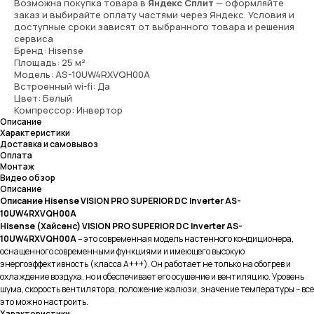
Возможна покупка товара в
Яндекс Сплит
— оформляйте
заказ и выбирайте оплату частями через Яндекс. Условия и
доступные сроки зависят от выбранного товара и решения
сервиса
Бренд: Hisense
Площадь: 25 м²
Модель: AS-10UW4RXVQH00A
Встроенный wi-fi: Да
Цвет: Белый
Компрессор: Инвертор
Описание
Характеристики
Доставка и самовывоз
Оплата
Монтаж
Видео обзор
Описание
Описание Hisense VISION PRO SUPERIOR DC Inverter AS-
10UW4RXVQH00A
Hisense (Хайсенс)
VISION PRO SUPERIOR DC Inverter
AS-
10UW4RXVQH00A
– это современная модель настенного кондиционера,
оснащенного современными функциями и имеющего высокую
энергоэффективность (класса A+++). Он работает не только на обогрев и
охлаждение воздуха, но и обеспечивает его осушение и вентиляцию. Уровень
шума, скорость вентилятора, положение жалюзи, значение температуры – все
это можно настроить.
Характеристики