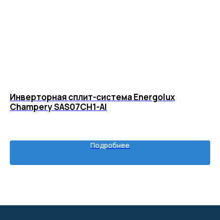
Разработка сайта
Инверторная сплит-система Energolux
Кл
Champery SAS07CH1-AI
N
3
Подробнее