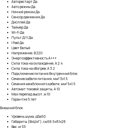
Авторестарт Да
Авто режим Да
Ночной режим Да
Сенсор движения Да
Дисплей Да
Таймер Да
Wi-Fi Да
Пульт Д/У Да
I Feel Да
Цвет Белый
Напряжение, В 220
Энергоэффективность A+++
Сила тока на охлаждение, А 2.4
Сила тока на обогрев, А 3.2
Подключение питания Внутренний блок
Сечение кабеля питания, мм² 3x1.5
Сечения межблочного кабеля, мм² 5x1.5
Автомат токовой защиты, А 10
Max перепад высот, м 10
Гарантия 5 лет
Внешний блок
Уровень шума, дБа50
Габариты (ВхШхГ), см58.5x81x28
Вес, кг33