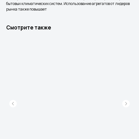
бытовых климатических систем. Использование агрегатов от лидеров
рынка также повышает
Смотрите также
Реквизиты
Разделы
ООО «СплитКлим»
Классические Сплит-Системы
ИНН: 5040179113
КПП: 504001001
Инверторные Сплит-Системы
ОГРН:1225000058007
Тепловые насосы
Полупромышленные кондиционеры
Покупателям
Услуги
О компании
Монтаж кондиционеров
Услуги
Ремонт сплит-систем