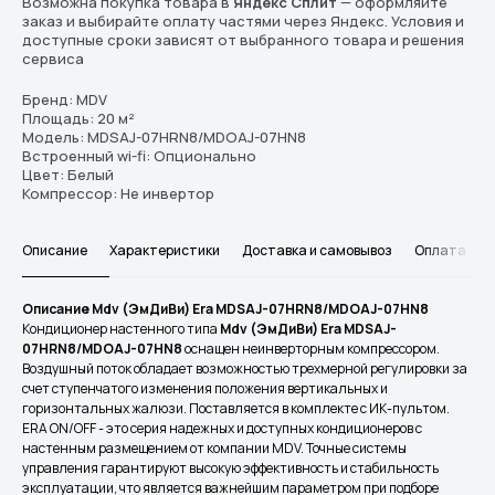
Возможна покупка товара в
Яндекс Сплит
— оформляйте
заказ и выбирайте оплату частями через Яндекс. Условия и
доступные сроки зависят от выбранного товара и решения
сервиса
Бренд: MDV
Площадь: 20 м²
Модель: MDSAJ-07HRN8/MDOAJ-07HN8
Встроенный wi-fi: Опционально
Цвет: Белый
Компрессор: Не инвертор
Описание
Характеристики
Доставка и самовывоз
Оплата
Описание Mdv (ЭмДиВи) Era MDSAJ-07HRN8/MDOAJ-07HN8
Кондиционер настенного типа
Mdv (ЭмДиВи) Era MDSAJ-
07HRN8/MDOAJ-07HN8
оснащен неинверторным компрессором.
Воздушный поток обладает возможностью трехмерной регулировки за
счет ступенчатого изменения положения вертикальных и
горизонтальных жалюзи. Поставляется в комплекте с ИК-пультом.
ERA ON/OFF - это серия надежных и доступных кондиционеров с
настенным размещением от компании MDV. Точные системы
управления гарантируют высокую эффективность и стабильность
эксплуатации, что является важнейшим параметром при подборе