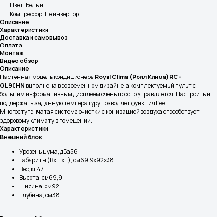
Цвет: Белый
Компрессор: Не инвертор
Описание
Характеристики
Доставка и самовывоз
Оплата
Монтаж
Видео обзор
Описание
Настенная модель кондиционера
Royal Clima (Роял Клима) RC-
GL90HN
выполнена в современном дизайне, а комплектуемый пульт с
большим информативным дисплеем очень просто управляется. Настроить и
поддержать заданную температуру позволяет функция Ifeel.
Многоступенчатая система очистки с ионизацией воздуха способствует
здоровому климату в помещении.
Характеристики
Внешний блок
Уровень шума, дБа56
Габариты (ВхШхГ), см69,9х92х38
Вес, кг47
Высота, см69,9
Ширина, см92
Глубина, см38