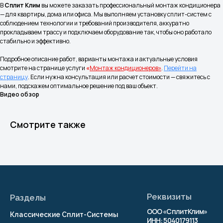
В
Сплит Клим
вы можете заказать профессиональный монтаж кондиционера
Согласие на обработку персональных
— для квартиры, дома или офиса. Мы выполняем установку сплит-систем с
данных
соблюдением технологии и требований производителя, аккуратно
Согласие на получение рекламно-
прокладываем трассу и подключаем оборудование так, чтобы оно работало
информационных рассылок
стабильно и эффективно.
Публичная оферта
Подробное описание работ, варианты монтажа и актуальные условия
смотрите на странице услуги
«
Монтаж кондиционеров»
.
Перейти на
страницу
. Если нужна консультация или расчет стоимости — свяжитесь с
© 2026 г. Копирование
нами, подскажем оптимальное решение под ваш объект.
материалов сайта
Видео обзор
запрещено
Разработка сайта
Смотрите также