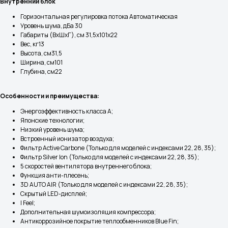
Внутренний блок
Горизонтальная регулировка потока Автоматическая
Уровень шума, дБа 30
Габариты (ВхШхГ), см 31,5х101х22
Вес, кг13
Высота, см31,5
Ширина, см101
Глубина, см22
Особенности и преимущества:
Энергоэффективность класса А;
Японские технологии;
Низкий уровень шума;
Встроенный ионизатор воздуха;
Фильтр Active Carbone (Только для моделей с индексами 22, 28, 35);
Фильтр Silver Ion (Только для моделей с индексами 22, 28, 35);
5 скоростей вентилятора внутреннего блока;
Функция анти-плесень;
3D AUTO AIR (Только для моделей с индексами 22, 28, 35);
Скрытый LED-дисплей;
I Feel;
Дополнительная шумоизоляция компрессора;
Антикоррозийное покрытие теплообменников Blue Fin;