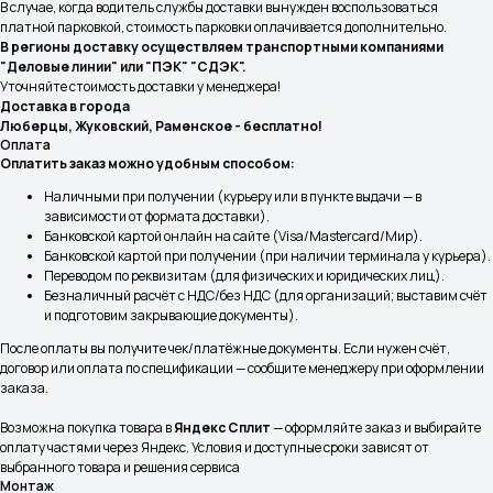
В случае, когда водитель службы доставки вынужден воспользоваться
О компании
Монтаж кондиционеров
платной парковкой, стоимость парковки оплачивается дополнительно.
Услуги
Ремонт сплит-систем
В регионы доставку осуществляем транспортными компаниями
"Деловые линии" или "ПЭК" "СДЭК".
Обслуживание
Доставка и оплата
Уточняйте стоимость доставки у менеджера!
кондиционеров
Частые вопросы
Доставка в города
Люберцы, Жуковский, Раменское - бесплатно!
Наши работы
Оплата
Оплатить заказ можно удобным способом:
Принимаем к оплате
Наличными при получении (курьеру или в пункте выдачи — в
зависимости от формата доставки).
Банковской картой онлайн на сайте (Visa/Mastercard/Мир).
Контакты
Банковской картой при получении (при наличии терминала у курьера).
8 (977) 716-54-34
Переводом по реквизитам (для физических и юридических лиц).
Безналичный расчёт с НДС/без НДС (для организаций; выставим счёт
Москва и Московская область
и подготовим закрывающие документы).
8 (495) 799-45-89
После оплаты вы получите чек/платёжные документы. Если нужен счёт,
договор или оплата по спецификации — сообщите менеджеру при оформлении
Магазин Шоурум
заказа.
Информация
Возможна покупка товара в
Яндекс Сплит
— оформляйте заказ и выбирайте
оплату частями через Яндекс. Условия и доступные сроки зависят от
Политика конфиденциальности
выбранного товара и решения сервиса
Монтаж
Правила испрользования Cookie