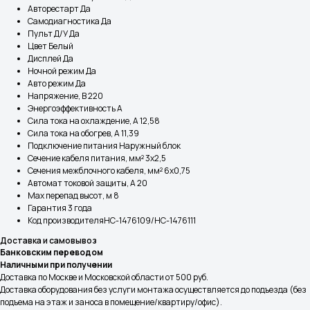
Авторестарт Да
Самодиагностика Да
Пульт Д/У Да
Цвет Белый
Дисплей Да
Ночной режим Да
Авто режим Да
Напряжение, В 220
Энергоэффективность A
Сила тока на охлаждение, А 12,58
Сила тока на обогрев, А 11,39
Подключение питания Наружный блок
Сечение кабеля питания, мм² 3х2,5
Сечения межблочного кабеля, мм² 6х0,75
Автомат токовой защиты, А 20
Max перепад высот, м 8
Реквизиты
Разделы
Гарантия 3 года
ООО «СплитКлим»
Классические Сплит-Системы
ИНН: 5040179113
Код производителяНС-1476109/НС-1476111
КПП: 504001001
Инверторные Сплит-Системы
ОГРН:1225000058007
Доставка и самовывоз
Банковским переводом
Тепловые насосы
Наличными при получении
Полупромышленные кондиционеры
Доставка по Москве и Московской области от 500 руб.
Доставка оборудования без услуги монтажа осуществляется до подъезда (без
Покупателям
Услуги
подъема на этаж и заноса в помещение/квартиру/офис).