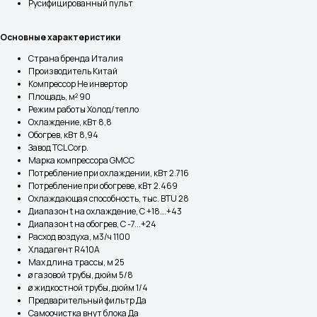
Русифицированный пульт
Основные характеристики
Страна бренда Италия
Производитель Китай
Компрессор Не инвертор
Площадь, м² 90
Режим работы Холод/тепло
Охлаждение, кВт 8,8
Обогрев, кВт 8,94
Завод TCL Corp.
Марка компрессора GMCC
Потребление при охлаждении, кВт 2.716
Потребление при обогреве, кВт 2.469
Охлаждающая способность, тыс. BTU 28
Диапазон t на охлаждение, С +18...+43
Диапазон t на обогрев, С -7...+24
Расход воздуха, м3/ч 1100
Хладагент R410A
Max длина трассы, м 25
ø газовой трубы, дюйм 5/8
ø жидкостной трубы, дюйм 1/4
Предварительный фильтр Да
Самоочистка внут блока Да