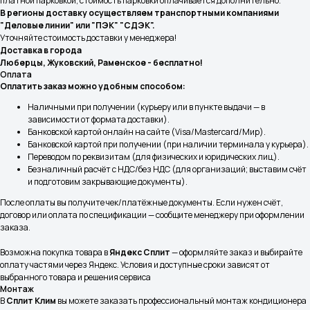
платной парковкой, стоимость парковки оплачивается дополнительно.
В регионы доставку осуществляем транспортными компаниями
"Деловые линии" или "ПЭК" "СДЭК".
Уточняйте стоимость доставки у менеджера!
Доставка в города
Люберцы, Жуковский, Раменское - бесплатно!
Оплата
Оплатить заказ можно удобным способом:
Наличными при получении (курьеру или в пункте выдачи — в
зависимости от формата доставки).
Банковской картой онлайн на сайте (Visa/Mastercard/Мир).
Банковской картой при получении (при наличии терминала у курьера).
Переводом по реквизитам (для физических и юридических лиц).
Безналичный расчёт с НДС/без НДС (для организаций; выставим счёт
Реквизиты
Разделы
и подготовим закрывающие документы).
ООО «СплитКлим»
Классические Сплит-Системы
ИНН: 5040179113
После оплаты вы получите чек/платёжные документы. Если нужен счёт,
КПП: 504001001
Инверторные Сплит-Системы
договор или оплата по спецификации — сообщите менеджеру при оформлении
ОГРН:1225000058007
заказа.
Тепловые насосы
Полупромышленные кондиционеры
Возможна покупка товара в
Яндекс Сплит
— оформляйте заказ и выбирайте
оплату частями через Яндекс. Условия и доступные сроки зависят от
выбранного товара и решения сервиса
Покупателям
Услуги
Монтаж
О компании
Монтаж кондиционеров
В
Сплит Клим
вы можете заказать профессиональный монтаж кондиционера