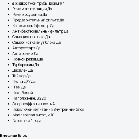
ø жидкостной трубы, дюйм 1/4
Режим вентиляции Да
Режим осушения Да
Предварительный фильтр Да
Катехиновый фильтр Да
Антибактериальный фильтр Да
Самодиагностика Да
Самоочистка внут блока Да
Авторестарт Да
Авто режим Да
Ночной режим Да
Турборежим Да
Дисплей Да
Таймер Да
Пульт Д/У Да
I Feel Да
Цвет Белый
Напряжение, В 220
Энергоэффективность A
Подключение питания Внутренний блок
Max перепад высот, м 10
Гарантия 4 года
Внешний блок