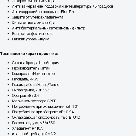
7 скоростей вентилятора
Антизамерзание: поддержание температуры +8 градусов
Антикоррозийное покрытие Blue Fin
Защита от утечки хладагента
Фильтр с ионами серебра
Антибактериальный катехиновый фильтр
Высокая эффективность
Низкий уровень шума
Технические характеристики:
Страна бренда Швейцария
Производитель Китай
Компрессор Не инвертор
Площадь, м² 35
Режим работы Холод/Тепло
Охлаждение, кВт 3.25
Обогрев, кВт 3.4
Марка компрессора GREE
Потребление при охлаждении, кВт 1.01
Потребление при обогреве, кВт 0.94
Охлаждающая способность, тыс. BTU 12
Расход воздуха, м3/ч 550
Хладагент R410A
ø газовой трубы, дюйм 1/2