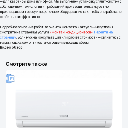
— для квартиры, дома или офиса. Мы выполняем установку сплит-систем с
Услуги
Ремонт сплит-систем
соблюдением технологии и требований производителя, аккуратно
Обслуживание
Доставка и оплата
прокладываем трассу и подключаем оборудование так, чтобы оно работало
кондиционеров
стабильно и эффективно.
Частые вопросы
Наши работы
Подробное описание работ, варианты монтажа и актуальные условия
смотрите на странице услуги
«
Монтаж кондиционеров»
.
Перейти на
Принимаем к оплате
страницу
. Если нужна консультация или расчет стоимости — свяжитесь с
нами, подскажем оптимальное решение под ваш объект.
Видео обзор
Контакты
Смотрите также
8 (977) 716-54-34
Москва и Московская область
8 (495) 799-45-89
Магазин Шоурум
Информация
Политика конфиденциальности
Правила испрользования Cookie
Согласие на обработку персональных