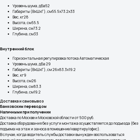
Уровень шума, дБа52
Габариты (ВхШхГ), см55.5x73.2x33
Вес, кг28
Высота, см55.5
Ширина, см73.2
Глубина, см33
Внутренний блок
Горизонтальная регулировка потока Автоматическая
Уровень шума, дБа 29
Габариты (ВхШхГ), см 26x83.3x19.2
Вес, кг9
Высота, см26
Ширина, см83.3
Глубина, см19.2
Доставка и самовывоз
Банковским переводом
Наличными при получении
Доставка по Москве и Московской области от 500 руб.
Доставка оборудования без услуги монтажа осуществляется до подъезда (без
подъема на этаж и заноса в помещение/квартиру/офис).
В случае, когда водитель службы доставки вынужден воспользоваться