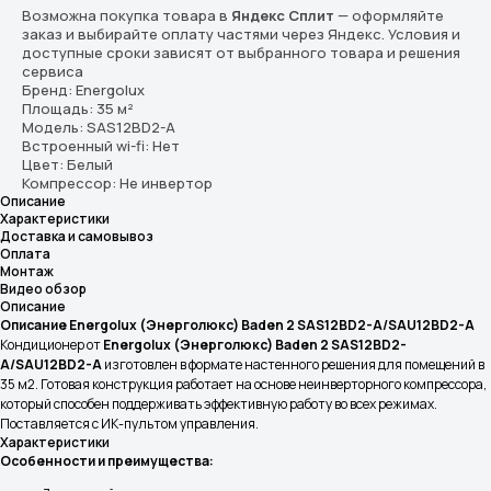
Возможна покупка товара в
Яндекс Сплит
— оформляйте
заказ и выбирайте оплату частями через Яндекс. Условия и
доступные сроки зависят от выбранного товара и решения
сервиса
Бренд: Energolux
Площадь: 35 м²
Модель: SAS12BD2-A
Встроенный wi-fi: Нет
Цвет: Белый
Компрессор: Не инвертор
Описание
Характеристики
Доставка и самовывоз
Оплата
Монтаж
Видео обзор
Описание
Описание Energolux (Энерголюкс) Baden 2 SAS12BD2-A/SAU12BD2-A
Кондиционер от
Energolux (Энерголюкс) Baden 2 SAS12BD2-
A/SAU12BD2-A
изготовлен в формате настенного решения для помещений в
35 м2. Готовая конструкция работает на основе неинверторного компрессора,
который способен поддерживать эффективную работу во всех режимах.
Поставляется с ИК-пультом управления.
Характеристики
Особенности и преимущества: