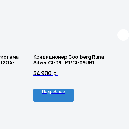
система
Кондиционер Coolberg Runa
Кон
S12G4-
Silver CI-09UR1/CI-09UR1
18H
34 900
р.
59 
Подробнее