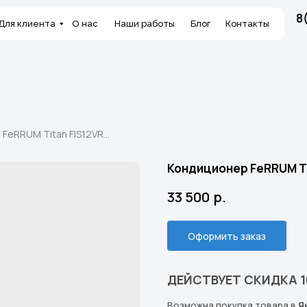
8
Для клиента
О нас
Наши работы
Блог
Контакты
Кондиционер FeRRUM Titan FIS12VR1С/FOS12VR1
Кондиционер FeRRUM Ti
33 500
р.
Оформить заказ
ДЕЙСТВУЕТ СКИДКА 
Возможна покупка товара в
Я