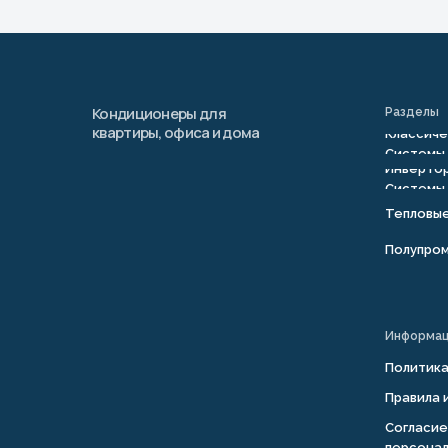
Кондиционеры для
Разделы
квартиры, офиса и дома
Классиче
Системы
Инвертор
Системы
Тепловы
Полупро
Информа
Политик
Правила 
Согласие
персонал