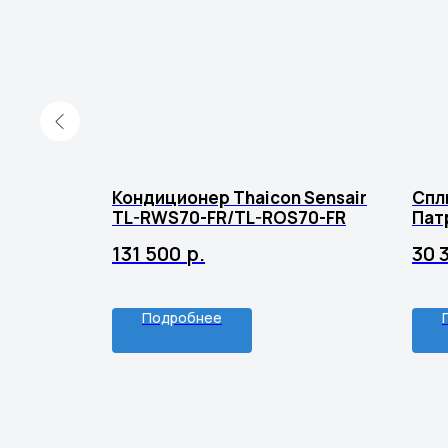
ux
Кондиционер Thaicon Sensair
Спл
1-
TL-RWS70-FR/TL-ROS70-FR
Пат
PT1
131 500
р.
30 
Подробнее