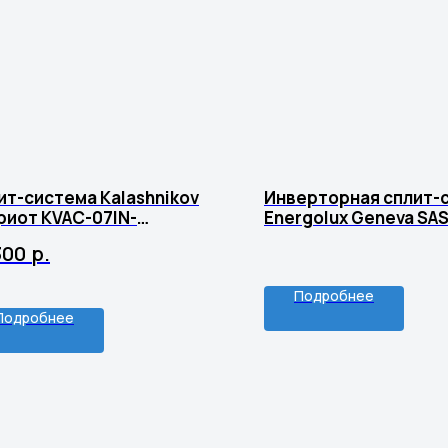
ит-система Kalashnikov
Инверторная сплит-
риот KVAC-07IN-
Energolux Geneva SA
/KVAC-07OD-PT1
AI/SAU12G4-AI
300
р.
Подробнее
Подробнее