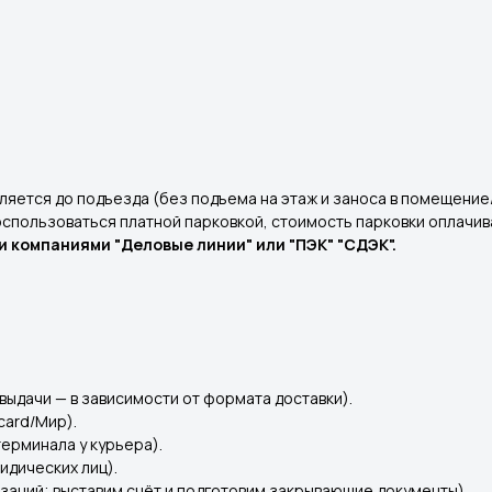
.
яется до подъезда (без подъема на этаж и заноса в помещение
воспользоваться платной парковкой, стоимость парковки оплачи
 компаниями "Деловые линии" или "ПЭК" "СДЭК".
выдачи — в зависимости от формата доставки).
card/Мир).
терминала у курьера).
идических лиц).
заций; выставим счёт и подготовим закрывающие документы).