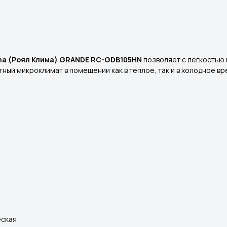
ima (Роял Клима) GRANDE RC-GDB105HN
позволяет с легкостью 
ный микроклимат в помещении как в теплое, так и в холодное в
еская