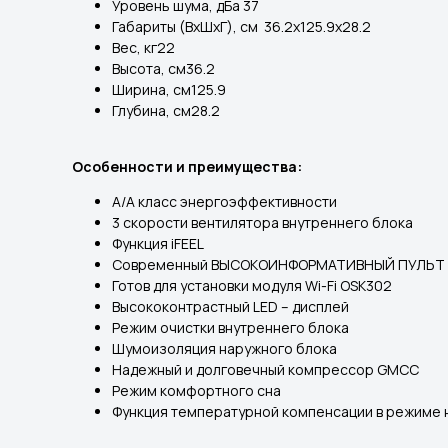
Уровень шума, дБа 37
Габариты (ВхШхГ), см 36.2x125.9x28.2
Вес, кг22
Высота, см36.2
Ширина, см125.9
Глубина, см28.2
Особенности и преимущества:
A/A класс энергоэффективности
3 скорости вентилятора внутреннего блока
Функция iFEEL
Современный ВЫСОКОИНФОРМАТИВНЫЙ ПУЛЬТ
Готов для установки модуля Wi-Fi OSK302
Высококонтрастный LED – дисплей
Режим очистки внутреннего блока
Шумоизоляция наружного блока
Надежный и долговечный компрессор GMCC
Режим комфортного сна
Функция температурной компенсации в режиме 