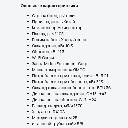
Основные характеристики
Страна бренда Италия
Производитель Китай
Компрессор Не инвертор
Площадь, м² 105
Режим работы Холод/тепло
Охлаждение, кВт 10.3
Обогрев, кВт 11.3
Wi-Fi Опция
Завод Midea Equipment Corp.
Марка компрессора GMCC
Потребление при охлаждении, кВт 3.21
Потребление при обогреве, кВт 3.13
Охлаждающая способность, тыс. BTU 36
Диапазон t на охлаждение, С +18...+43
Диапазон t на обогрев, С -7...+24
Расход воздуха, м3/ч 1370
Хладагент R410A
Max длина трассы, м 25
ø газовой трубы, дюйм 5/8