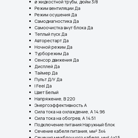
ø жидкостной трубы, дюйм 3/8
Режим вентиляции Да
Режим осушения Да
Самодиагностика Да
Самоочистка внут блока Да
Теплый пуск Да
Авторестарт Да
Ночной режим Да
Турборежим Да
Сенсор движения Да
Дисплей Да
Таймер Да
Пульт Д/У Да
I Feel Да
Цвет Белый
Напряжение, В 220
Энергоэффективность A
Сила тока на охлаждение, А 14.96
Сила тока на обогрев, А 14.51
Подключение питания Наружный блок
Сечение кабеля питания, мм² 3x4
Сечения межблочного кабеля, мм² 4x1.5