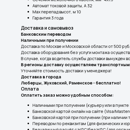
Автомат токовой защиты, А 32
Max перепад высот, м 10
Гарантия 3 года
Доставка и самовывоз
Банковским переводом
Наличными при получении
Доставка по Москве и Московской области от 500 руб
Доставка оборудования без услуги монтажа осуществл
В случае, когда водитель службы доставки вынужден 
В регионы доставку осуществляем транспортными
Уточняйте стоимость доставки у менеджера!
Доставка в города
Люберцы, Жуковский, Раменское - бесплатно!
Оплата
Оплатить заказ можно удобным способом:
Наличными при получении (курьеру или в пункте 
Банковской картой онлайн на сайте (Visa/Master
Банковской картой при получении (при наличии 
Переводом по реквизитам (для физических и юр
Безналичный расчёт с НДС/без НДС (для органи