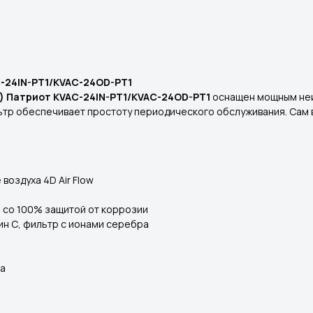
C-24IN-PT1/KVAC-24OD-PT1
в) Патриот KVAC-24IN-PT1/KVAC-24OD-PT1
оснащен мощным не
ьтр обеспечивает простоту периодического обслуживания. Сам 
оздуха 4D Air Flow
 со 100% защитой от коррозии
ин С, фильтр с ионами серебра
жа