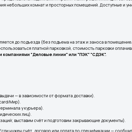
ния небольших комнат и просторных помещений. Доступные и у
.
яется до подъезда (без подъема на этаж и заноса в помещение
воспользоваться платной парковкой, стоимость парковки оплачи
 компаниями "Деловые линии" или "ПЭК" "СДЭК".
выдачи — в зависимости от формата доставки).
card/Мир).
терминала у курьера).
идических лиц).
заций; выставим счёт и подготовим закрывающие документы).
 Если нужен счёт, договор или оплата по спецификации — сообщ