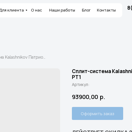
8
Для клиента
О нас
Наши работы
Блог
Контакты
Сплит-система Kalashnikov Патриот KVAC-24IN-PT1/KVAC-24OD-PT1
Сплит-система Kalashn
PT1
Артикул:
93900,00
р.
Оформить заказ