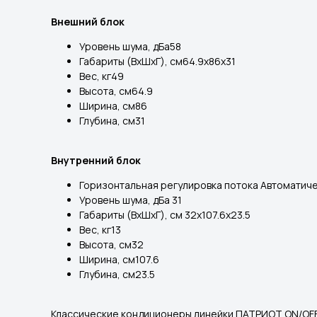
Внешний блок
Уровень шума, дБа58
Габариты (ВхШхГ), см64.9x86x31
Вес, кг49
Высота, см64.9
Ширина, см86
Глубина, см31
Внутренний блок
Горизонтальная регулировка потока Автоматич
Уровень шума, дБа 31
Габариты (ВхШхГ), см 32x107.6x23.5
Вес, кг13
Высота, см32
Ширина, см107.6
Глубина, см23.5
Классические кондиционеры линейки ПАТРИОТ ON/OFF