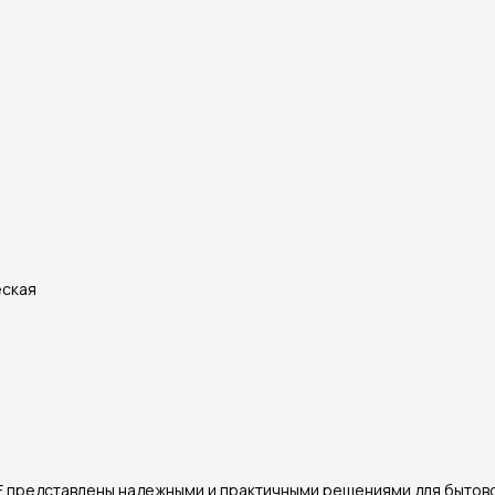
еская
 представлены надежными и практичными решениями для бытово