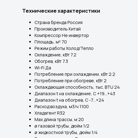
Технические характеристики
Страна бренда Россия
Производитель Китай
Компрессор Не инвертор
Площадь, м² 70
Режим работы Холод/Тепло
Охлаждение, кВт 7.2
Обогрев, кВт 7.3
Wi-Fi Да
Потребление при охлаждении, кВт 2.2
Потребление при обогреве, кВт 2
Охлаждающая способность, тыс. BTU 24
Диапазон t на охлаждение, С +19...+43
Диапазон t на обогрев, С -7...+24
Расход воздуха, м3/ч 1100
Хладагент R32
Max длина трассы, м 20
ø газовой трубы, дюйм 1/2
ø жидкостной трубы, дюйм 1/4