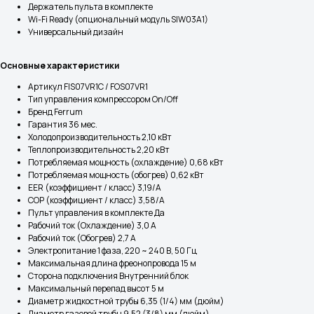
Держатель пульта в комплекте
Wi-Fi Ready (опциональный модуль SIW03A1)
Универсальный дизайн
Основные характеристики
Артикул FIS07VR1С / FOS07VR1
Тип управления компрессором On/Off
Бренд Ferrum
Гарантия 36 мес.
Холодопроизводительность 2,10 кВт
Теплопроизводительность 2,20 кВт
Потребляемая мощность (охлаждение) 0,68 кВт
Потребляемая мощность (обогрев) 0,62 кВт
EER (коэффициент / класс) 3,19/A
COP (коэффициент / класс) 3,58/A
Пульт управления в комплекте Да
Рабочий ток (Охлаждение) 3,0 A
Рабочий ток (Обогрев) 2,7 А
Электропитание 1 фаза, 220 ~ 240 В, 50 Гц
Максимальная длина фреонопровода 15 м
Сторона подключения Внутренний блок
Максимальный перепад высот 5 м
Диаметр жидкостной трубы 6,35 (1/4) мм (дюйм)
Диаметр газовой трубы 9,52 (3/8) мм (дюйм)