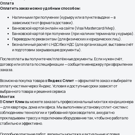
Оплата
Оплатить заказ можно удобным способом:
Наличными при получении (курьеру или в пункте выдачи — в
зависимости от формата доставки).
Банковской картой онлайн на сайте (Visa/Mastercard/Мир).
Банковской картой при получении (при наличии терминала у курьера).
Переводом по реквизитам (для физических и юридических лиц).
Безналичный расчёт с НДС/без НДС (для организаций; выставим счёт
и подготовим закрывающие документы).
После оплаты вы получите чек/платёжные документы. Если нужен счёт,
Реквизиты
Разделы
договор или оплата по спецификации — сообщите менеджеру при оформлении
ООО «СплитКлим»
Классические Сплит-Системы
заказа.
ИНН: 5040179113
КПП: 504001001
Инверторные Сплит-Системы
ОГРН:1225000058007
Возможна покупка товара в
Яндекс Сплит
— оформляйте заказ и выбирайте
Тепловые насосы
оплату частями через Яндекс. Условия и доступные сроки зависят от
выбранного товара и решения сервиса
Полупромышленные кондиционеры
Монтаж
В
Сплит Клим
вы можете заказать профессиональный монтаж кондиционера
Покупателям
Услуги
— для квартиры, дома или офиса. Мы выполняем установку сплит-систем с
соблюдением технологии и требований производителя, аккуратно
О компании
Монтаж кондиционеров
прокладываем трассу и подключаем оборудование так, чтобы оно работало
Услуги
Ремонт сплит-систем
стабильно и эффективно.
Обслуживание
Доставка и оплата
Подробное описание работ, варианты монтажа и актуальные условия
кондиционеров