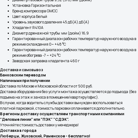
Установка Горизонтальная
Бренд компрессора GMCC
Цвет корпуса Белый
Уровень звукового давления 45 дБ(А) дБ(А)
Хладагент R410A
Диаметр дренажной трубы: мм (дюйм) 16,9
Гарантированный диапазон рабочих температур наружного воздуха в
режиме охлаждения 0~ +48 ⁰С
Гарантированный диапазон рабочих температур наружного воздуха в
режиме обогрева -7 ~ +24 ⁰С
Заводская заправка хладагента 460 г
Доставка и самовывоз
Банковским переводом
Наличными при получении
Доставка по Москве и Московской области от 500 руб.
Доставка оборудования без услуги монтажа осуществляется до подъезда (без
подъема на этаж и заноса в помещение/квартиру/офис).
В случае, когда водитель службы доставки вынужден воспользоваться
платной парковкой, стоимость парковки оплачивается дополнительно.
В регионы доставку осуществляем транспортными компаниями
"Деловые линии" или "ПЭК" "СДЭК".
Уточняйте стоимость доставки у менеджера!
Доставка в города
Люберцы, Жуковский, Раменское - бесплатно!