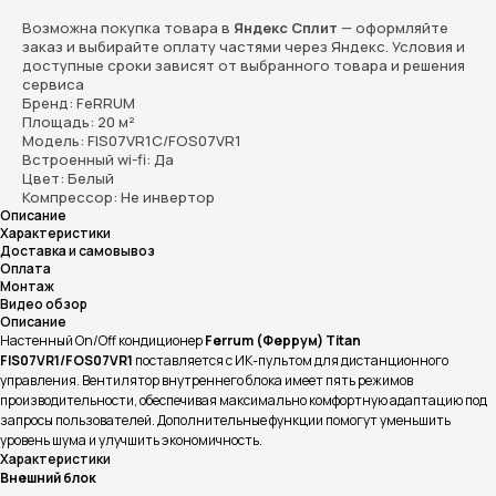
Возможна покупка товара в
Яндекс Сплит
— оформляйте
заказ и выбирайте оплату частями через Яндекс. Условия и
доступные сроки зависят от выбранного товара и решения
сервиса
Бренд: FeRRUM
Площадь: 20 м²
Модель: FIS07VR1С/FOS07VR1
Встроенный wi-fi: Да
Цвет: Белый
Компрессор: Не инвертор
Описание
Характеристики
Доставка и самовывоз
Оплата
Монтаж
Видео обзор
Описание
Настенный On/Off кондиционер
Ferrum (Феррум) Titan
FIS07VR1/FOS07VR1
поставляется с ИК-пультом для дистанционного
управления. Вентилятор внутреннего блока имеет пять режимов
производительности, обеспечивая максимально комфортную адаптацию под
запросы пользователей. Дополнительные функции помогут уменьшить
уровень шума и улучшить экономичность.
Характеристики
Внешний блок