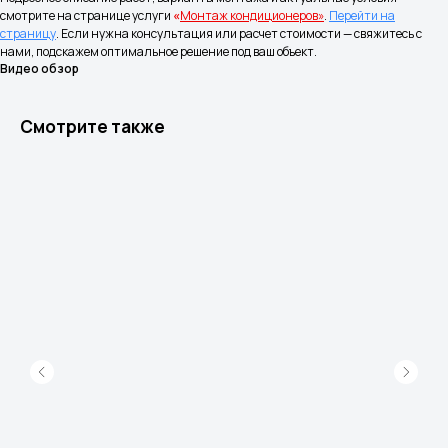
Частые вопросы
смотрите на странице услуги
«
Монтаж кондиционеров»
.
Перейти на
страницу
. Если нужна консультация или расчет стоимости — свяжитесь с
Наши работы
нами, подскажем оптимальное решение под ваш объект.
Видео обзор
Принимаем к оплате
Смотрите также
Контакты
8 (977) 716-54-34
Москва и Московская область
8 (495) 799-45-89
Магазин Шоурум
Информация
Политика конфиденциальности
Правила испрользования Cookie
Согласие на обработку персональных
данных
Согласие на получение рекламно-
информационных рассылок