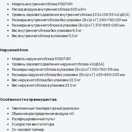
Модель внутреннего блока FIS07VR1
Расход воздуха внутреннего блока 600 м3/ч
Уровень звукового давления внутреннего блока 21/24/29/33/40 дБ(А)
Размеры внутреннего блока без упаковки (В х Ш х Г) 290×792×201 мм
Размеры внутреннего блока в упаковке (В х Ш х Г) 370×880×290 мм
Вес внутреннего блока без упаковки 8,5 кг
Вес внутреннего блока в упаковке 11,0 кг
Наружный блок
Модель наружного блока FOS07VR1
Уровень звукового давления наружного блока 49 дБ(А)
Размеры наружного блока в упаковке (В х Ш х Г) 510×760×315 мм
Размеры наружного блока без упаковки (В х Ш х Г) 455×650×233 мм
Вес наружного блока без упаковки 22,0 кг
Вес наружного блока в упаковке 23,0 кг
Особенности и преимущества:
Увеличенный температурный диапазон
Объемное распределение воздуха 4D
Русифицированный пульт
5 скоростей вентилятора
24-часовой таймер