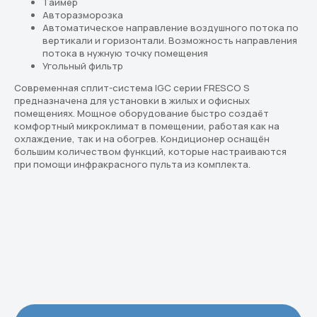
Таймер
Авторазморозка
Перейти в каталог
Автоматическое направление воздушного потока по
вертикали и горизонтали. Возможность направления
Подбор кондиционера онлайн
потока в нужную точку помещения
Угольный фильтр
Современная сплит-система IGC серии FRESCO S
Скидки новым клиентам
предназначена для установки в жилых и офисных
20% по промокоду
помещениях. Мощное оборудование быстро создаёт
"Сплит 20"
комфортный микроклимат в помещении, работая как на
охлаждение, так и на обогрев. Кондиционер оснащён
большим количеством функций, которые настраиваются
при помощи инфракрасного пульта из комплекта.
Реквизиты
Разделы
ООО «СплитКлим»
Классические Сплит-Системы
ИНН: 5040179113
КПП: 504001001
Инверторные Сплит-Системы
ОГРН:1225000058007
Тепловые насосы
Полупромышленные кондиционеры
Покупателям
Услуги