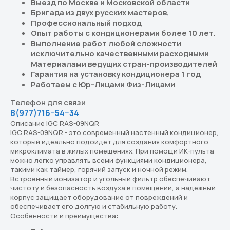
Выезд по Москве и Московской области
Бригада из двух русских мастеров,
Профессиональный подход
Опыт работы с кондиционерами более 10 лет.
Выполнение работ любой сложности
исключительно качественными расходными
Материалами ведущих стран-производителей
Гарантия на установку кондиционера 1 год
Работаем с Юр-Лицами Физ-Лицами
Телефон для связи
8(977)716−54−34
Описание IGC RAS-09NQR
IGC RAS-09NQR - это современный настенный кондиционер,
который идеально подойдет для создания комфортного
Перейдите в каталог
микроклимата в жилых помещениях. При помощи ИК-пульта
Подберём кондиционер,
можно легко управлять всеми функциями кондиционера,
такими как таймер, горячий запуск и ночной режим.
который действительно
Встроенный ионизатор и угольный фильтр обеспечивают
подходит вам
чистоту и безопасность воздуха в помещении, а надежный
корпус защищает оборудование от повреждений и
В каталоге — решения для дома, офиса
обеспечивает его долгую и стабильную работу.
и бизнеса. Подберём оптимальный
Особенности и преимущества:
вариант под ваш бюджет и задачи