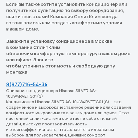
Если вы также хотите установить кондиционер или
получить консультацию по выбору оборудования,
свяжитесь с нами! Компания СплитКлим всегда
готова помочь вам создать комфортные условия
в вашем доме.
Закажите установку кондиционера в Москве
в компании СплитКлим
обеспечим комфортную температуру в вашем доме
или офисе. Звоните,
чтобы уточнить стоимость и свободную дату
монтажа.
8(977)716−54−34
Описание кондиционера Hisense SILVER AS-
10UW4RVETG01(S)
Перейдите в каталог
Кондиционер Hisense SILVER AS-10UW4RVETG01(S) — это
Подберём кондиционер,
современное и высококачественное решение для создания
комфортного микроклимата в вашем доме или офисе. Этот
который действительно
настенный сплит-система сочетает в себе стильный
подходит вам
дизайн, высокую производительность
и энергоэффективность, что делает его идеальным
В каталоге — решения для дома, офиса
выбором для пользователей, ценящих комфорт
и бизнеса. Подберём оптимальный