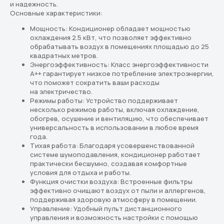
и надежность.
вариант под ваш бюджет и задачи
Основные характеристики:
Мощность: Кондиционер обладает мощностью
Перейти в каталог
охлаждения 2.5 кВт, что позволяет эффективно
обрабатывать воздух в помещениях площадью до 25
Подбор кондиционера онлайн
квадратных метров.
Энергоэффективность: Класс энергоэффективности
A++ гарантирует низкое потребление электроэнергии,
что поможет сократить ваши расходы
Скидки новым клиентам
на электричество.
20% по промокоду
Режимы работы: Устройство поддерживает
"Сплит 20"
несколько режимов работы, включая охлаждение,
обогрев, осушение и вентиляцию, что обеспечивает
универсальность в использовании в любое время
года.
Тихая работа: Благодаря усовершенствованной
системе шумоподавления, кондиционер работает
практически бесшумно, создавая комфортные
Реквизиты
Разделы
условия для отдыха и работы.
ООО «СплитКлим»
Классические Сплит-Системы
Функция очистки воздуха: Встроенные фильтры
ИНН: 5040179113
эффективно очищают воздух от пыли и аллергенов,
КПП: 504001001
Инверторные Сплит-Системы
ОГРН:1225000058007
поддерживая здоровую атмосферу в помещении.
Тепловые насосы
Управление: Удобный пульт дистанционного
управления и возможность настройки с помощью
Полупромышленные кондиционеры