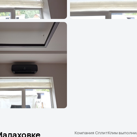
Малаховке
Компания СплитКлим выполнил