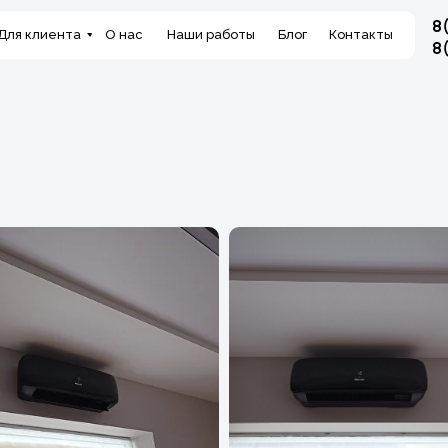
8
Html code will be here
Для клиента
О нас
Наши работы
Блог
Контакты
8