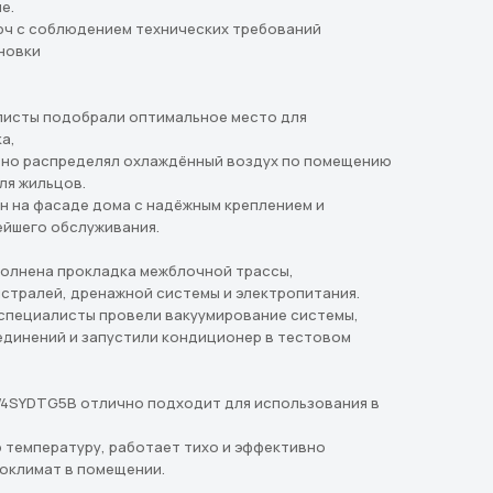
е.
юч с соблюдением технических требований
новки
листы подобрали оптимальное место для
а,
но распределял охлаждённый воздух по помещению
ля жильцов.
н на фасаде дома с надёжным креплением и
ейшего обслуживания.
полнена прокладка межблочной трассы,
стралей, дренажной системы и электропитания.
 специалисты провели вакуумирование системы,
единений и запустили кондиционер в тестовом
W4SYDTG5B отлично подходит для использования в
 температуру, работает тихо и эффективно
оклимат в помещении.