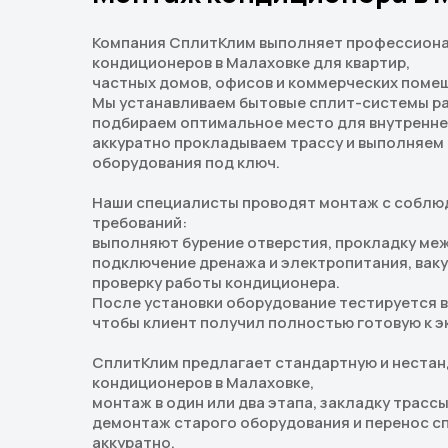
Компания СплитКлим выполняет профессион
кондиционеров в Малаховке для квартир,
частных домов, офисов и коммерческих поме
Мы устанавливаем бытовые сплит-системы ра
подбираем оптимальное место для внутреннег
аккуратно прокладываем трассу и выполняем
оборудования под ключ.
Наши специалисты проводят монтаж с соблю
требований:
выполняют бурение отверстия, прокладку ме
подключение дренажа и электропитания, вак
проверку работы кондиционера.
После установки оборудование тестируется в
чтобы клиент получил полностью готовую к э
СплитКлим предлагает стандартную и нестан
кондиционеров в Малаховке,
монтаж в один или два этапа, закладку трассы
демонтаж старого оборудования и перенос с
аккуратно,