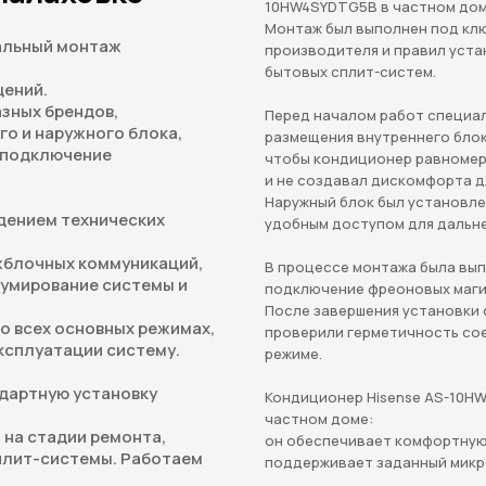
10HW4SYDTG5B в частном дом
Монтаж был выполнен под кл
альный монтаж
производителя и правил уста
бытовых сплит-систем.
щений.
зных брендов,
Перед началом работ специа
о и наружного блока,
размещения внутреннего блок
 подключение
чтобы кондиционер равномер
и не создавал дискомфорта д
Наружный блок был установле
дением технических
удобным доступом для дальн
жблочных коммуникаций,
В процессе монтажа была вы
уумирование системы и
подключение фреоновых маги
После завершения установки
о всех основных режимах,
проверили герметичность со
ксплуатации систему.
режиме.
дартную установку
Кондиционер Hisense AS-10H
частном доме:
 на стадии ремонта,
он обеспечивает комфортную
плит-системы. Работаем
поддерживает заданный микр