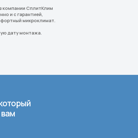
в компании СплитКлим
но и с гарантией,
омфортный микроклимат.
ную дату монтажа.
который
 вам