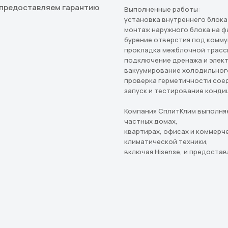
 предоставляем гарантию
Выполненные работы:
установка внутреннего блока
монтаж наружного блока на ф
бурение отверстия под комму
прокладка межблочной трасс
подключение дренажа и элек
вакуумирование холодильног
проверка герметичности сое
запуск и тестирование конди
Компания СплитКлим выполня
частных домах,
квартирах, офисах и коммерч
климатической техники,
включая Hisense, и предоста