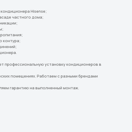
 кондиционера Hisense;
асаде частного дома;
никации;
ы;
тропитания;
о контура;
динений;
ционера.
ет профессиональную установку кондиционеров в
еских помещениях. Работаем с разными брендами
вляем гарантию на выполненный монтаж.