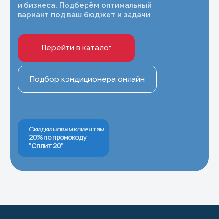
Принимаем к оплате
Контакты
8 (977) 716-54-34
Москва и Московская область
8 (495) 799-45-89
Магазин Шоурум
Информация
Политика конфиденциальности
Правила испрользования Cookie
Согласие на обработку персональных
данных
Согласие на получение рекламно-
информационных рассылок
Публичная оферта