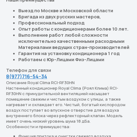
Выезд по Москве и Московской области
Бригада из двух русских мастеров,
Профессиональный подход
Опыт работы с кондиционерами более 10 лет.
Выполнение работ любой сложности
исключительно качественными расходными
Материалами ведущих стран-производителей
Гарантия на установку кондиционера 1 год
Работаем с Юр-Лицами Физ-Лицами
Телефон для связи
8(977)716−54−34
Описание Royal Clima RCI-RF30HN
Настенный кондиционер Royal Clima (Роял Клима) RCI-
RF30HN с принудительной вентиляцией насыщает
помещение свежим и чистым воздухом с улицы, а также
нагревает и охлаждает его. Чистый, богатый кислородом
воздух поступает во впускное отверстие для воздуха
внутреннего блока через рефлекторный клапан. Модель
имеет очень низкий уровень шума 18 дБа.
Особенности и преимущества:
Функция притока и очистки свежего воздуха