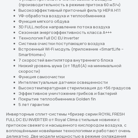
(производительность в режиме притока 60 м3/ч)
Высокоэффективный приточный фильтр НЕРА Н11
УФ-обработка воздуха и теплообменника
Функция мягкого обдува
3D FULL любое направление потока воздуха
Сезонная энергоэффективность класса А+++
Технология Full DC EU Inverter
Перейдите в каталог
Система очистки поступающего воздуха
Встроенный Wi-Fi модуль (приложение «SmartLife –
Подберём кондиционер,
SmartHome»)
который действительно
7 скоростей вентилятора внутреннего блока
Низкий уровень шума (от 18дб(А) на минимальной
подходит вам
скорости)
Функция самоочистки
В каталоге — решения для дома, офиса
и бизнеса. Подберём оптимальный
Интеллектуальные датчики освещенности
вариант под ваш бюджет и задачи
Высокотемпературная стерилизация до +56 градусов
Эффективное уничтожение грибков и бактерий
Покрытие теплообменника Golden fin
Перейти в каталог
5 лет гарантии
Инверторные сплит-системы +бризер серии ROYAL FRESH
Подбор кондиционера онлайн
FULL DC EU INVERTER от Royal Clima стильные новинки с
притоком свежего и насыщенного кислородом воздуха, с
воплощёнными новейшими технологиями и работают очень
деликатно. Две модели мощностью в режиме охлаждения
Скидки новым клиентам