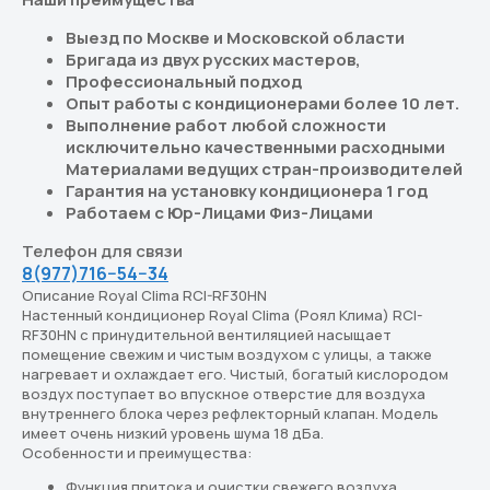
Выезд по Москве и Московской области
Бригада из двух русских мастеров,
Профессиональный подход
Опыт работы с кондиционерами более 10 лет.
Выполнение работ любой сложности
исключительно качественными расходными
Материалами ведущих стран-производителей
Гарантия на установку кондиционера 1 год
Работаем с Юр-Лицами Физ-Лицами
Телефон для связи
8(977)716−54−34
Описание Royal Clima RCI-RF30HN
Настенный кондиционер Royal Clima (Роял Клима) RCI-
RF30HN с принудительной вентиляцией насыщает
помещение свежим и чистым воздухом с улицы, а также
нагревает и охлаждает его. Чистый, богатый кислородом
воздух поступает во впускное отверстие для воздуха
внутреннего блока через рефлекторный клапан. Модель
имеет очень низкий уровень шума 18 дБа.
Особенности и преимущества:
Функция притока и очистки свежего воздуха