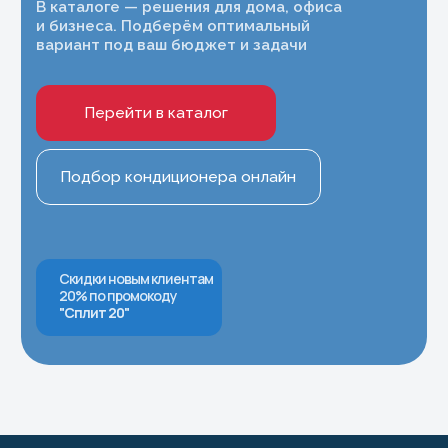
Принимаем к оплате
Контакты
8 (977) 716-54-34
Москва и Московская область
8 (495) 799-45-89
Магазин Шоурум
Информация
Политика конфиденциальности
Правила испрользования Cookie
Согласие на обработку персональных
данных
Согласие на получение рекламно-
информационных рассылок
Публичная оферта