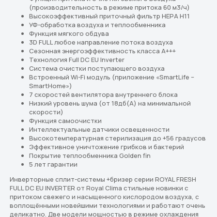
(производительность в режиме притока 60 м3/ч)
Высокоэффективный приточный фильтр НЕРА Н11
УФ-обработка воздуха и теплообменника
Функция мягкого обдува
3D FULL любое направление потока воздуха
Сезонная энергоэффективность класса А+++
Технология Full DC EU Inverter
Система очистки поступающего воздуха
Перейдите в каталог
Встроенный Wi-Fi модуль (приложение «SmartLife –
Подберём кондиционер,
SmartHome»)
7 скоростей вентилятора внутреннего блока
который действительно
Низкий уровень шума (от 18дб(А) на минимальной
подходит вам
скорости)
Функция самоочистки
В каталоге — решения для дома, офиса
Интеллектуальные датчики освещенности
и бизнеса. Подберём оптимальный
Высокотемпературная стерилизация до +56 градусов
вариант под ваш бюджет и задачи
Эффективное уничтожение грибков и бактерий
Покрытие теплообменника Golden fin
Перейти в каталог
5 лет гарантии
Инверторные сплит-системы +бризер серии ROYAL FRESH
Подбор кондиционера онлайн
FULL DC EU INVERTER от Royal Clima стильные новинки с
притоком свежего и насыщенного кислородом воздуха, с
воплощёнными новейшими технологиями и работают очень
деликатно. Две модели мощностью в режиме охлаждения