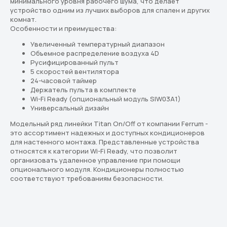
минимального уровня рабочего шума, что делает
и бизнеса. Подберём оптимальный
вариант под ваш бюджет и задачи
устройство одним из лучших выборов для спален и других
комнат.
Особенности и преимущества:
Перейти в каталог
Увеличенный температурный диапазон
Объемное распределение воздуха 4D
Подбор кондиционера онлайн
Русифицированный пульт
5 скоростей вентилятора
24-часовой таймер
Держатель пульта в комплекте
Скидки новым клиентам
Wi-Fi Ready (опциональный модуль SIW03A1)
20% по промокоду
"Сплит 20"
Универсальный дизайн
Модельный ряд линейки Titan On/Off от компании Ferrum -
это ассортимент надежных и доступных кондиционеров
для настенного монтажа. Представленные устройства
относятся к категории Wi-Fi Ready, что позволит
организовать удаленное управление при помощи
опционального модуля. Кондиционеры полностью
Реквизиты
Разделы
соответствуют требованиям безопасности.
ООО «СплитКлим»
Классические Сплит-Системы
ИНН: 5040179113
КПП: 504001001
Инверторные Сплит-Системы
ОГРН:1225000058007
Тепловые насосы
Полупромышленные кондиционеры