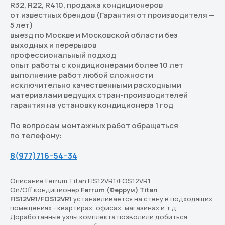
R32, R22, R410, продажа кондиционеров
от известных брендов (Гарантия от производителя —
5 лет)
выезд по Москве и Московской области без
выходных и перерывов
профессиональный подход
опыт работы с кондиционерами более 10 лет
выполнение работ любой сложности
исключительно качественными расходными
материалами ведущих стран-производителей
гарантия на установку кондиционера 1 год
По вопросам монтажных работ обращаться
по телефону:
8(977)716−54−34
Перейдите в каталог
Подберём кондиционер,
Описание Ferrum Titan FIS12VR1/FOS12VR1
On/Off кондиционер
Ferrum (Феррум) Titan
который действительно
FIS12VR1/FOS12VR1
устанавливается на стену в подходящих
подходит вам
помещениях - квартирах, офисах, магазинах и т.д.
Доработанные узлы комплекта позволили добиться
В каталоге — решения для дома, офиса