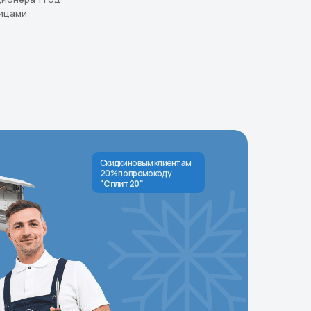
ицами
Скидки новым клиентам
20% по промокоду
"Сплит 20"