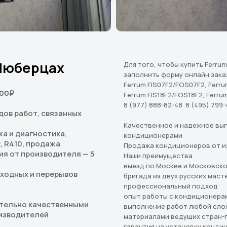
Люберцах
Для того, чтобы купить Ferru
заполнить форму онлайн зака
Ferrum FIS07F2/FOS07F2, Ferru
000₽
Ferrum FIS18F2/FOS18F2, Ferru
8 (977) 888-82-48 8 (495) 799-
дов работ, связанных
Качественное и надежное вып
а и диагностика,
кондиционерами
, R410, продажа
Продажа кондиционеров от из
ия от производителя — 5
Наши преимущества
выезд по Москве и Московск
ыходных и перерывов
бригада из двух русских маст
профессиональный подход
опыт работы с кондиционерам
тельно качественными
выполнение работ любой сло
изводителей
материалами ведущих стран-
гарантия на установку кондиц