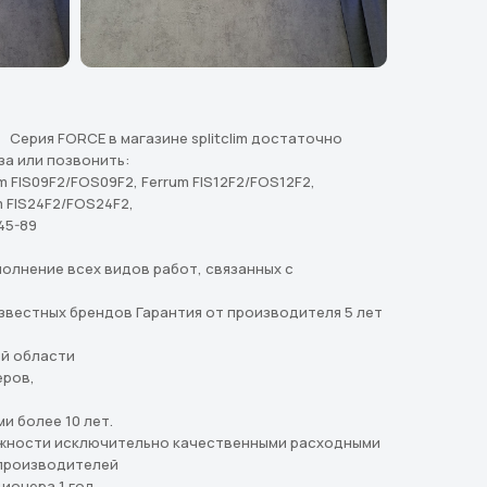
m Серия FORCE в магазине splitclim достаточно
за или позвонить:
m FIS09F2/FOS09F2, Ferrum FIS12F2/FOS12F2,
m FIS24F2/FOS24F2,
45-89
олнение всех видов работ, связанных с
вестных брендов Гарантия от производителя 5 лет
ой области
еров,
и более 10 лет.
жности исключительно качественными расходными
производителей
ионера 1 год