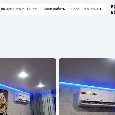
8
Html code will be here
Для клиента
О нас
Наши работы
Блог
Контакты
8