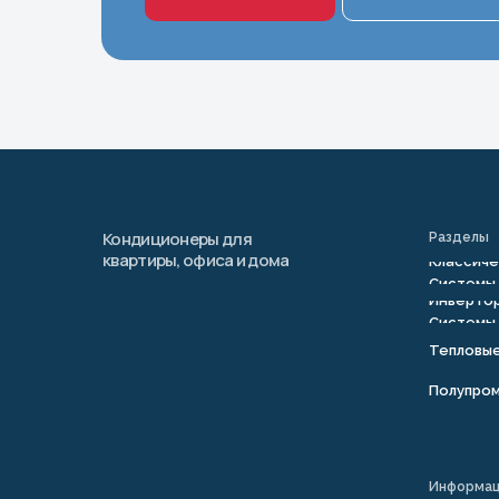
Кондиционеры для
Разделы
квартиры, офиса и дома
Классиче
Системы
Инвертор
Системы
Тепловы
Полупро
Информа