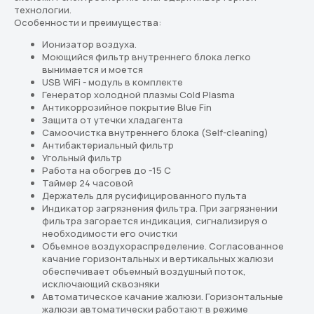
технологии.
Особенности и преимущества:
Ионизатор воздуха.
Моющийся фильтр внутреннего блока легко
вынимается и моется
USB WiFi - модуль в комплекте
Генератор холодной плазмы Cold Plasma
Антикоррозийное покрытие Blue Fin
Защита от утечки хладагента
Самоочистка внутреннего блока (Self-cleaning)
Антибактериальный фильтр
Угольный фильтр
Работа на обогрев до -15 С
Таймер 24 часовой
Держатель для русифицированного пульта
Индикатор загрязнения фильтра. При загрязнении
фильтра загорается индикация, сигнализируя о
необходимости его очистки
Перейдите в каталог
Объемное воздухораспределение. Согласованное
качание горизонтальных и вертикальных жалюзи
Подберём кондиционер,
обеспечивает объемный воздушный поток,
который действительно
исключающий сквозняки
Автоматическое качание жалюзи. Горизонтальные
подходит вам
жалюзи автоматически работают в режиме