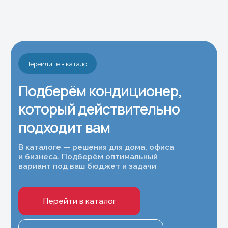
Полупромышленные кондиционеры
Покупателям
Услуги
О компании
Монтаж кондиционеров
Услуги
Ремонт сплит-систем
Обслуживание
Доставка и оплата
кондиционеров
Частые вопросы
Наши работы
Принимаем к оплате
Контакты
8 (977) 716-54-34
Москва и Московская область
8 (495) 799-45-89
Магазин Шоурум