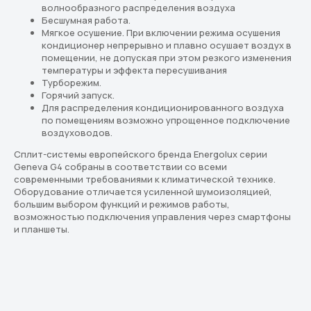
волнообразного распределения воздуха
В каталоге — решения для дома, офиса
Бесшумная работа.
и бизнеса. Подберём оптимальный
вариант под ваш бюджет и задачи
Мягкое осушение. При включении режима осушения
кондиционер непрерывно и плавно осушает воздух в
помещении, не допуская при этом резкого изменения
Перейти в каталог
температуры и эффекта пересушивания
Турборежим.
Горячий запуск.
Подбор кондиционера онлайн
Для распределения кондиционированного воздуха
по помещениям возможно упрощенное подключение
воздуховодов.
Скидки новым клиентам
Сплит-системы европейского бренда Energolux серии
20% по промокоду
"Сплит 20"
Geneva G4 собраны в соответствии со всеми
современными требованиями к климатической технике.
Оборудование отличается усиленной шумоизоляцией,
большим выбором функций и режимов работы,
возможностью подключения управления через смартфоны
и планшеты.
Реквизиты
Разделы
ООО «СплитКлим»
Классические Сплит-Системы
ИНН: 5040179113
КПП: 504001001
Инверторные Сплит-Системы
ОГРН:1225000058007
Тепловые насосы