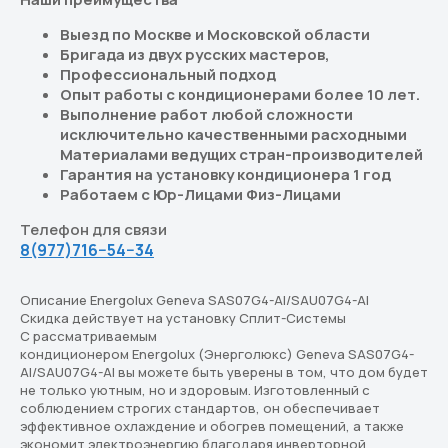
Выезд по Москве и Московской области
Бригада из двух русских мастеров,
Профессиональный подход
Опыт работы с кондиционерами более 10 лет.
Выполнение работ любой сложности
исключительно качественными расходными
Материалами ведущих стран-производителей
Гарантия на установку кондиционера 1 год
Работаем с Юр-Лицами Физ-Лицами
Телефон для связи
8(977)716−54−34
Описание Energolux Geneva SAS07G4-AI/SAU07G4-AI
Скидка действует на установку Сплит-Системы
С рассматриваемым
кондиционером Energolux (Энерголюкс) Geneva SAS07G4-
AI/SAU07G4-AI вы можете быть уверены в том, что дом будет
не только уютным, но и здоровым. Изготовленный с
соблюдением строгих стандартов, он обеспечивает
эффективное охлаждение и обогрев помещений, а также
экономит электроэнергию благодаря инверторной