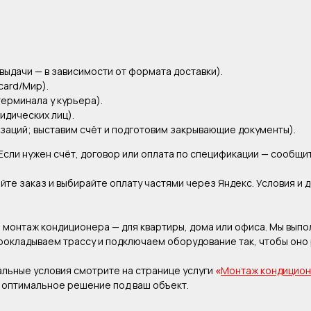
выдачи — в зависимости от формата доставки).
card/Мир).
терминала у курьера).
идических лиц).
заций; выставим счёт и подготовим закрывающие документы).
 Если нужен счёт, договор или оплата по спецификации — сообщ
те заказ и выбирайте оплату частями через Яндекс. Условия и д
монтаж кондиционера — для квартиры, дома или офиса. Мы выпо
прокладываем трассу и подключаем оборудование так, чтобы оно
альные условия смотрите на странице услуги
«
Монтаж кондицио
м оптимальное решение под ваш объект.