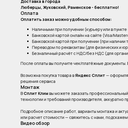
Доставка в города
Люберцы, Жуковский, Раменское - бесплатно!
Оплата
Оплатить заказ можно удобным способом:
Наличными при получении (курьеру или в пункте 
Банковской картой онлайн на сайте (Visa/Master
Банковской картой при получении (при наличии 
Переводом по реквизитам (для физических и юр
Безналичный расчёт с НДС/без НДС (для органи
После оплаты вы получите чек/платёжные документы.
Возможна покупка товара в
Яндекс Сплит
— оформляй
решения сервиса
Монтаж
В
Сплит Клим
вы можете заказать профессиональный 
технологии и требований производителя, аккуратно 
Подробное описание работ, варианты монтажа и акту
или расчет стоимости — свяжитесь с нами, подскаже
Видео обзор