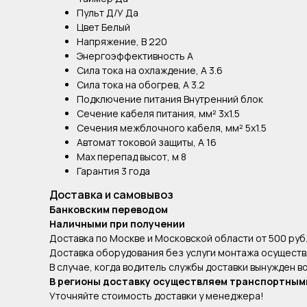
Пульт Д/У Да
Цвет Белый
Напряжение, В 220
Энергоэффективность A
Сила тока на охлаждение, А 3.6
Сила тока на обогрев, А 3.2
Подключение питания Внутренний блок
Сечение кабеля питания, мм² 3x1.5
Сечения межблочного кабеля, мм² 5x1.5
Автомат токовой защиты, А 16
Max перепад высот, м 8
Гарантия 3 года
Доставка и самовывоз
Банковским переводом
Наличными при получении
Доставка по Москве и Московской области от 500 руб
Доставка оборудования без услуги монтажа осуществл
В случае, когда водитель службы доставки вынужден 
В регионы доставку осуществляем транспортными
Уточняйте стоимость доставки у менеджера!