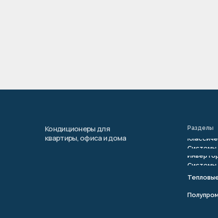
Кондиционеры для
Разделы
квартиры, офиса и дома
Классиче
Системы
Инвертор
Системы
Тепловы
Полупро