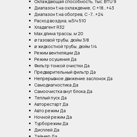
Охлаждающая способность, тыс. BTU 9
Диапазон t на охлаждение, С +18...+43
Диапазон t на обогрев, С -7...+24
Расход воздуха, м3/ч 510
Хладагент R32
Max длина трассы, м 20
ø газовой трубы, дюйм 3/8
ø жидкостной трубы, дюйм 1/4
Режим вентиляции Да
Режим осушения Да
Фильтр тонкой очистки Да
Предварительный фильтр Да
Непрерывное движение заслонок Да
Самодиагностика Да
Самоочистка внут блока Да
Теплый пуск Да
Авторестарт Да
Авто режим Да
Ночной режим Да
Турборежим Да
Дисплей Да
Таймер Да